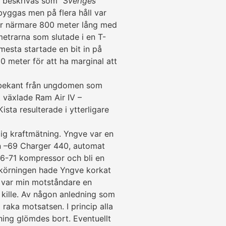
 beskrivas som ”
Sveriges
byggas men på flera håll var
ar när­mare 800 meter lång med
etrarna som slutade i en T-
mesta startade en bit in på
 meter för att ha margi­nal att
bekant från ungdomen som
t växlade Ram Air IV –
sta resulterade i ytter­li­gare
g kraft­mät­ning. Yngve var en
in –69 Charger 440, automat
6-71 kom­pressor och bli en
r kör­ningen hade Yngve korkat
 var min mot­­ståndare en
d kille. Av någon anledning som
ka mot­sat­­sen. I princip alla
ing glömdes bort. Even­tuellt