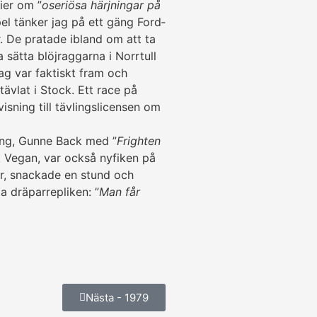
rier om ”
oseriösa härjningar på
el tänker jag på ett gäng Ford­
er. De pratade ibland om att ta
a sätta blöj­raggarna i Norrtull
jag var faktiskt fram och
vlat i Stock. Ett race på
sning till tävlings­licensen om
ing, Gunne Back med ”
Frighten
 Vegan, var också nyfiken på
er, snackade en stund och
a dräpar­repliken: ”
Man får
Nästa - 1979