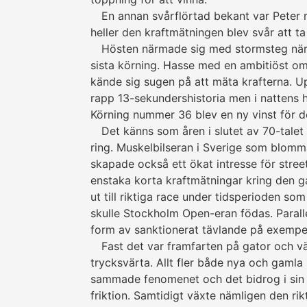
En annan svårflörtad bekant var Peter 
heller den kraftmätningen blev svår att t
Hösten närmade sig med stormsteg när 
sista körning. Hasse med en ambi­tiöst 
kände sig sugen på att mäta krafterna. U
rapp 13-sekunders­historia men i nattens he
Körning nummer 36 blev en ny vinst för de
Det känns som åren i slutet av 70-talet v
ring. Muskel­­bils­eran i Sverige som blo
skapade också ett ökat intresse för stre
enstaka korta kraft­mät­ningar kring den 
ut till riktiga race under tidsperioden som
skulle Stockholm Open-eran födas. Parall
form av sank­tio­ne­rat tävlande på exempe
Fast det var framfarten på gator och v
trycksvärta. Allt fler både nya och gamla
sammade fenomenet och det bidrog i sin tur
friktion. Samtidigt växte nämligen den ri