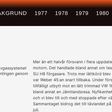
AKGRUND
1977
1978
1979
1980
Mer än ett halvår försvann i flera upp­date
motorn. Det handlade bland annat om tes
avgassystemet
 antingen genom
SU H8 förgasare. Trots mer lättkörd blev
var Weber 45:an snart till­baka. Under för
tillfälligt utbytt mot en lätt trimmad VW 
bland annat en Jämtlands­resa. Nyfikenhet
och vi blev till och med stoppade efter v
Samman­­taget bidrog det till tävlandet p
juli.