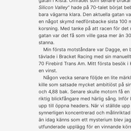
gatan i Kista. Området som senare brukar
Silicon Valley
” hade på 70-talet börjat be
bara vägarna klara. Den aktuella gatan v
en något skymd nedförsbacke sista 100 m
korsning. Med tanke på att racen för det 
gatan var det få som ville gasa mer än 300
stanna.
Min första motståndare var Dagge, en 
tävlade i Bracket Racing med sin manuell
70 Firebird Trans Am. Mitt första besök i Ki
en vinst.
Någon vecka senare följde en lite märkli
kille som satsade mycket ambi­tiöst på s
och 4,88 bak. Senare skulle motorn få en 
riktig blick­fångare med härlig sång. Infö
upp till öppna headers. När vi ställde upp
synnerligen kon­cen­trerad och mål­inrikta
än idag känns som ett mysterium blev jag ra
utfunderade upplägg för en vinnande körn