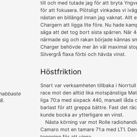
till och med tutade jag för att bryta Yngve
för att fokusera. Plötsligt vinkades vi iv
nästan en billängd innan jag vaknat. Allt 
Chargern att ligga lite före. Nu hade kamp
säga att det tog bort sista spärren. När 4
närmade sig och rakan bör­jade kännas sm
Charger behövde mer än väl maximal sto
Silvergrå flaxa förbi och hävda vinst.
Höstfriktion
Snart var verksamheten tillbaka i Norrtull 
race mot den alltid lika mot­spän­stiga M
nabbaste
liga 70:a med sixpack 440, manuell låda o
8.
barlast för att greppa bättre. Fast det rä
kunde bocka av ytter­li­gare en vinst.
Nästa körning var mot Rolle radio­hand­l
Camaro mot en tamare 71:a med LT1. Den
topp­ning för att vinna.