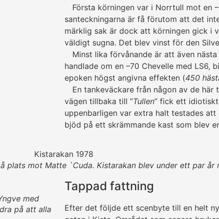
Första körningen var i Norrtull mot en
santeckningarna är få förutom att det int
märklig sak är dock att körningen gick i v
väldigt sugna. Det blev vinst för den Silve
Minst lika förvånande är att även nästa 
handlade om en –70 Chevelle med LS6, bil
epoken högst angivna effekten (
450 häst
En tankeväckare från någon av de här två
vägen tillbaka till ”
Tullen
” fick ett idiotisk
uppen­barligen var extra halt testades att
bjöd på ett skräm­mande kast som blev e
plats mot Matte `Cuda. Kistarakan blev under ett par år 
Tappad fattning
 Yngve med
Efter det följde ett scenbyte till en helt ny
dra på att alla