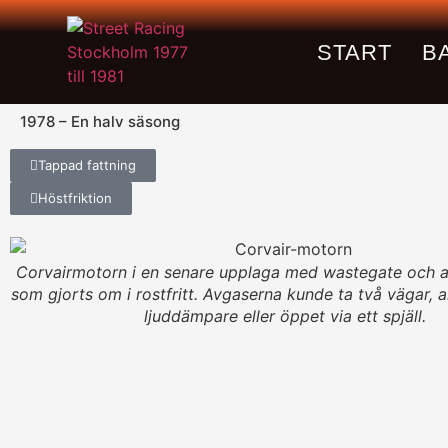
START
B
1978 – En halv säsong
Tappad fattning
Höstfriktion
Corvairmotorn i en senare upplaga med wastegate och 
som gjorts om i rostfritt. Avgaserna kunde ta två vägar,
ljuddämpare eller öppet via ett spjäll.