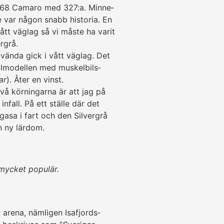
 –68 Camaro med 327:a. Minne­
e var någon snabb historia. En
ått väglag så vi måste ha varit
rgrå.
vända gick i vått väglag. Det
modellen med muskel­bils­­
ar
). Åter en vinst.
 kör­ning­arna är att jag på
t infall. På ett ställe där det
 gasa i fart och den Silvergrå
n ny lärdom.
mycket populär.
 arena, näm­li­gen Isafjords­