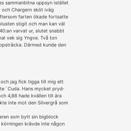
s samman­­bitna upp­syn istället
äg och Chargern sköt iväg
eftersom farten ökade fort­satte
­lusten stigit och man kan väl
40:an varvat ur, slutet snabbt
al vek sig Yngve. Två ton
pp­sträcka. Därmed kunde den
och jag fick tigga till mig ett
atte `Cuda. Hans mycket pryd­
ch 4,88 hade kvällen till ära
ckte inte mot den Silvergrå som
aren som bytt sin bigblock
 körningen krävde inte någon