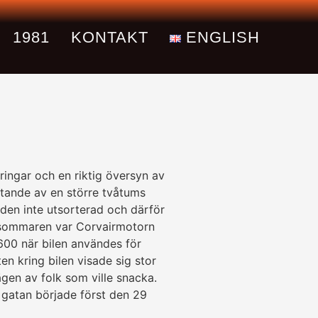
1981
KONTAKT
ENGLISH
­ringar och en riktig översyn av
tande av en större tvåtums
 den inte utsorterad och därför
­somma­ren var Corvair­motorn
1600 när bilen användes för
en kring bilen visade sig stor
ägen av folk som ville snacka.
å gatan började först den 29