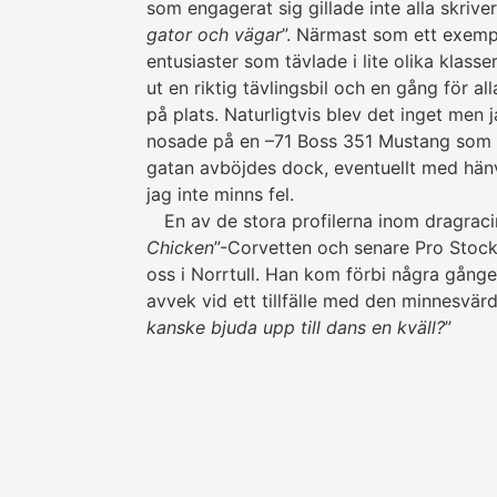
som enga­ge­rat sig gillade inte alla skrive
gator och vägar
”. Närmast som ett exemp
entu­siaster som tävlade i lite olika klass
ut en riktig tävlings­bil och en gång för all
på plats. Naturligtvis blev det inget men 
nosade på en –71 Boss 351 Mustang som tä
gatan avböjdes dock, eventuellt med hänvi
jag inte minns fel.
En av de stora profilerna inom drag­rac
Chicken
”-Corvetten och senare Pro Stock
oss i Norrtull. Han kom förbi några gång
avvek vid ett tillfälle med den minnes­värd
kanske bjuda upp till dans en kväll?
”