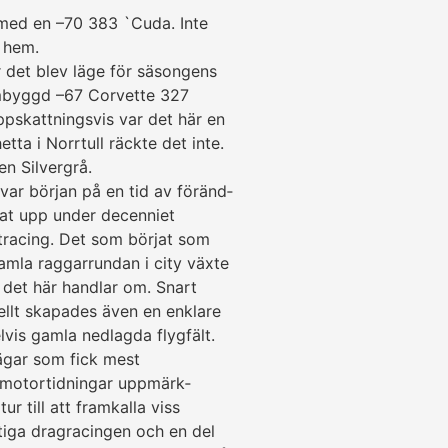
med en –70 383 `Cuda. Inte
a hem.
det blev läge för säsongens
ombyggd –67 Corvette 327
ppskattningsvis var det här en
tta i Norrtull räckte det inte.
n Silvergrå.
ar början på en tid av för­änd­
mmat upp under decenniet
etracing. Det som börjat som
gamla raggarrundan i city växte
 det här hand­lar om. Snart
ellt skapades även en enklare
lvis gamla ned­lagda flygfält.
ägar som fick mest
 motor­tidningar upp­märk­
 till att framkalla viss
ktiga dragracingen och en del