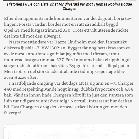
Historiens 65:e och sista vinst för Silvergrå var mot Thomas Robins Dodge
Charger.
Efter den upp­munt­rande kommen­taren var det dags att börja täv­
lingen. Första vändan kördes mot en rätt så radikalt byggd
Opel GT med lust­gas­trimmad 350. Trots ett vilt utseende räckte
det inte till mot den silvergrå.
Nästa mot­­ståndare var Hazze Lindholm med den fan­tas­­tiskt
diskreta ljusblå –71 VW 1302:an. Bygget får nog betrak­tas som en
av de mest annor­­lunda gat­bilar jag mött med rör­­ram, front­­
monterad lust­gas­trimmad 327, Ford nio­­tums bak­axel upp­hängd i
stegar och chauf­fören i bak­sätet. Byggd för att spöa allt på gatan.
Men trots en del stor­stilade utta­lande i tidnings­repor­tage blev
även Hazze efter.
I nästföljande omgång var det dags att ta sig ann en –71 Charger
440 med respekt­ingiv­ande högt insug, dubbla fyr­portare och 4,88
bak. Vändan innan hade Chargern kört ifrån just den Pantera som
i sin tur tidi­gare vunnit över mig i Norrtull. Intres­sant hur det kan
bli. Fast Chargern drog det kortaste strået i kör­ningen mot den
Silvergrå.