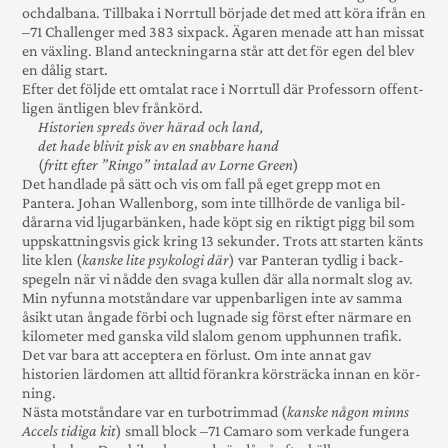
och­dalbana. Tillbaka i Norrtull började det med att köra ifrån en
–71 Challenger med 383 sixpack. Ägaren menade att han missat
en växling. Bland anteck­ning­arna står att det för egen del blev
en dålig start.
Efter det följde ett omtalat race i Norrtull där Professorn offent­
ligen änt­ligen blev från­körd.
Historien spreds över härad och land,
det hade blivit pisk av en snabbare hand
(
fritt efter ”Ringo” intalad av Lorne Green
)
Det handlade på sätt och vis om fall på eget grepp mot en
Pantera. Johan Wallenborg, som inte till­hörde de vanliga bil­
dårarna vid ljugarbänken, hade köpt sig en riktigt pigg bil som
upp­skatt­nings­vis gick kring 13 sekunder. Trots att starten känts
lite klen (
kanske lite psykologi där
) var Panteran tyd­lig i back­
spegeln när vi nådde den svaga kullen där alla normalt slog av.
Min nyfunna mot­ståndare var uppen­bar­ligen inte av samma
åsikt utan ångade förbi och lugnade sig först efter när­mare en
kilo­meter med ganska vild slalom genom upp­hunnen trafik.
Det var bara att accep­tera en förlust. Om inte annat gav
historien lär­domen att alltid för­ankra kör­sträcka innan en kör­
ning.
Nästa mot­ståndare var en turbo­trimmad (
kanske någon minns
Accels tidiga kit
) small block –71 Camaro som ver­kade fungera