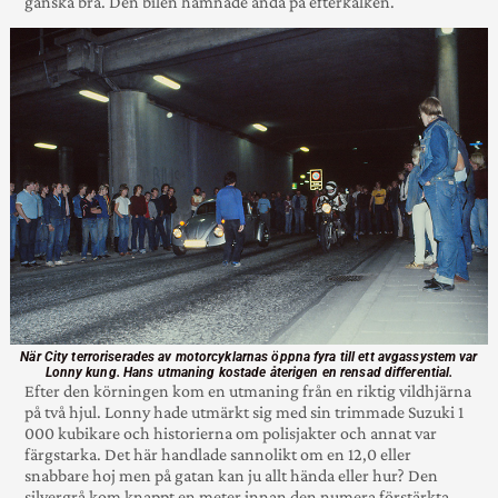
ganska bra. Den bilen ham­nade ändå på efter­kälken.
När City terroriserades av motorcyklarnas öppna fyra till ett avgassystem var
Lonny kung. Hans utmaning kostade återigen en rensad differential.
Efter den kör­ningen kom en utmaning från en rik­tig vildhjärna
på två hjul. Lonny hade utmärkt sig med sin trimmade Suzuki 1
000 kubikare och histo­rierna om polisjakter och annat var
färgstarka. Det här handlade sanno­likt om en 12,0 eller
snabbare hoj men på gatan kan ju allt hända eller hur? Den
silvergrå kom knappt en meter innan den numera förstärkta