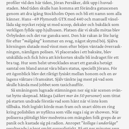
profiler vid den här tiden, Jöran Persåker, dök upp i huvud­
staden. Med tiden skulle han komma att för­ändra gatu­scenen
genom att dra igång Stock­holm Open och bli ett namn som alla
känner. Hans –69 Plymouth GTX med 440 och manuell växel­
låda såg mycket rejsig ut med scoop, dekaler och bakdäck som
verkligen fyllde upp hjul­husen. Platsen där vi skulle mötas blev
Örby­leden och det var ganska sent. Den här rakan är lite lurig
för efter ”
målgång
” kommer en svag, något skymd böj. Själva
kör­ningen slutade med vinst men efter böjen vän­tade överrask­
ningen, näm­ligen polisen. Vi place­rades i ett bak­säte, blev
utskällda och fick höra att kör­korten skulle bli indraget för ett
bra tag. Hur som helst utvecklades snart ett gan­ska hetsigt
samtal om bland annat våra bilars status, speciellt Jörans. För
ett ögon­blick blev det rik­tigt fysiskt mellan honom och en av
lagens väktare i fram­sätet. Själv tänkte jag mest på vad som
skulle hända med jobbet som taxi­chaufför.
Så små­ningom lugnade stäm­ningen ner sig när scenen ovän­
tat bytte skep­nad. Många (
säkert mer än 50 personer
) som tittat
på starten undrade för­stås vad som hänt när vi inte kom
tillbaka. Helt logiskt körde man fram och snart slöts en ring
kring polis­bilen av nyfikna som ville suga i sig av showen. När
poli­serna plötsligt blev med­vetna om mäng­den folk greps de av
panik och kastade sig på radion. Anropet ”
kollega i underläge
”
resulterade i något smått surrea­lis­tiskt. På ett par minuter revs