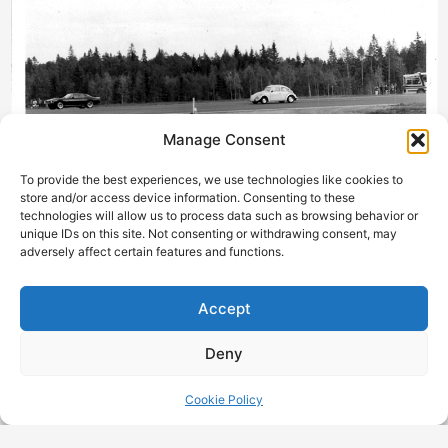
Manage Consent
To provide the best experiences, we use technologies like cookies to
store and/or access device information. Consenting to these
technologies will allow us to process data such as browsing behavior or
unique IDs on this site. Not consenting or withdrawing consent, may
The Grande Finale, absolut sista racet efter att motorn nästan stannat och
adversely affect certain features and functions.
missad växling. Camaron pilar vidare mot seger och den Silvergrå gör sitt sista
framträdande i min regi.
Drömmen om en final
Accept
Dessvärre hade jag vid det här laget fått problem. Sedan
Deny
renovering av växellåda och koppling i mitten av sommaren
hade bilen gått runt tio kör­ningar. Kopp­lingen började hugga
Cookie Policy
och därmed försvann de fina starterna. Planen inför åtton­dels­
finalen var att försöka spara på vad som fanns kvar till finalen.
Nästa mot­ståndare, Hasse Lundströms –71 Camaro med 427:a