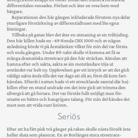
differentialen rensades. Förlust och åter en resa hem med
bärgare.
Reparationen den här gången inkluderade för­utom nya delar
ytterligare förstärkning av diffe­­ren­­tial­huset med lite egna
lösningar.
Tillbaka på gatan blev det åter en utma­ning av en tvåhjuling.
Den här killen hade en –69 Honda CBX 1000 och av någon
anledning körde vi på Årsta­länken vilket för min del var första
och enda gången. Under 80-talet skulle vi komma att få se
många drama­­tiska streetrace på den här sträckan. Känslan att
hamna efter och sakta, sakta se sin mot­­ståndare töja ut
avståndet var helt ny. Upp­levelsen gav ett intryck av att det gick
väldigt sakta ända tills det var dags att slå av, först då kom fart­­
känslan. Efteråt i natten hade vi ett utveck­lande sam­tal där hoj­
killen efter en stund und­rade om det inte gick att trimma den
silvergrå att gå fortare. Det var förstås fullt möjligt men för­
utsatte en bättre och hung­rigare talang. För min del kändes det
mest som att vrida runt kniven.
Seriös
Efter att ha fått pisk två gånger på raken skulle nästa försök inte
heller sluta som planerat. En av Borlänges stora streetrace-