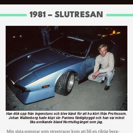
1981 – SLUTRESAN
Han dök upp från ingenstans och blev känd för att ha kört ifrån Professorn.
Johan Wallenborg hade köpt sin Pantera färdigbyggd och han var minst
lika avvikande bland Norrtullsgänget som jag.
Min sista sommar som streetracer kom att bli en riktig berg­