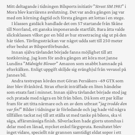
Mitt deltagande i tidningen Bilsports initiativ ”
Street SM 1981
” i
Mora blev karriärens avslut­ning. Det var andra gången jag var
med om körning dagtid och första gången att lottas i en stege.
I klassen gatdäck handlade det om 57 start­ande från Skåne
till Norrland, ett ganska impone­rande start­fält. Bara åtta valde
slicks­klassen vilket ger en bild av hur streetracing såg ut på den
här tiden. Tävlings­sträckan var något udda satt till 250 meter
efter beslut av Bilsport­förbundet.
Innan själva tävlandet började fanns möjlig­het till att
testkörning. Jag kom för andra gången att köra mot Janne
Lundins ”
Midnight Blower
” Amazon som snabbt hamnade på
efterkälken. Enligt upp­gift skiljde sig svänghjul från vev­axel på
Jannes bil.
Andra testrepan kördes mot Göran Persåkers –69 GTX som
åter blev ifrån­körd. Strax efteråt inträff­ade en liten händelse
som etsats fast i minnet. Innan själva tävlandet började stod jag
och pratade med några en bit från bilen. Då kom ett par killar
fram för att titta närmare och en av dem utbrast ”
jag trodde den
var fin!
” Bilder i tid­ningar är förledande och jag hade vid några
till­fällen tackat nej till att ställa ut med tanke på bilens, ska vi
säga, affärs­mässiga finish. Silver­lacken hade gjorts utom­hus i
delar med en lånad, mycket enkel färg­spruta. Resul­tatet blev
inget vidare, speciellt när gran­nen sam­tidigt eldat sopor i ett