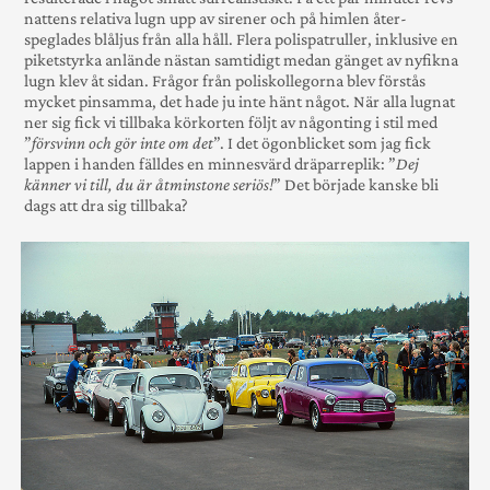
nattens rela­tiva lugn upp av sirener och på himlen åter­
speglades blåljus från alla håll. Flera polis­patruller, inklu­sive en
piket­styrka anlände nästan sam­­ti­digt medan gänget av nyfikna
lugn klev åt sidan. Frågor från polis­kollegorna blev förstås
mycket pin­samma, det hade ju inte hänt något. När alla lugnat
ner sig fick vi till­baka kör­kor­ten följt av någon­ting i stil med
”
försvinn och gör inte om det
”. I det ögon­blicket som jag fick
lappen i han­den fälldes en minnes­värd dräpar­replik: ”
Dej
känner vi till, du är åtmin­stone seriös!
” Det började kan­ske bli
dags att dra sig tillbaka?