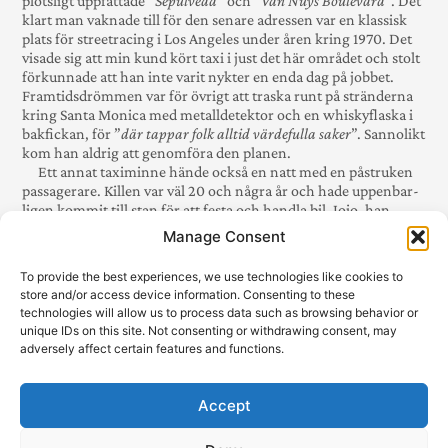
plöts­ligt upp­fattade ”
Sepulveda
” och ”
Van Nuys Boulevard
”. Det
klart man vaknade till för den senare adressen var en klassisk
plats för streetracing i Los Angeles under åren kring 1970. Det
visade sig att min kund kört taxi i just det här området och stolt
för­kunnade att han inte varit nykter en enda dag på jobbet.
Framtids­drömmen var för övrigt att traska runt på stränderna
kring Santa Monica med metall­detektor och en whisky­flaska i
bakfickan, för ”
där tappar folk alltid värde­fulla saker
”. Sanno­likt
kom han aldrig att genom­föra den planen.
Ett annat taxi­minne hände också en natt med en påstruken
passa­ge­rare. Killen var väl 20 och några år och hade uppen­bar­
ligen kommit till stan för att festa och handla bil. Jojo, han
skulle min­sann besöka Peders Bil (
med slogan ”Racecar in
Manage Consent
Town”
) och köpa det värsta i histo­rien som bränt bak­däck, näm­
ligen en Torino GT Cobra! Mål­sätt­ningen var att köra skiten ur
To provide the best experiences, we use technologies like cookies to
allt där­hemma. Fatta bara hur vass bilen var. Topp­­ningen skulle
store and/or access device information. Consenting to these
sedan bli att piska upp den snabbaste i Stock­holm, ”
du har
technologies will allow us to process data such as browsing behavior or
kanske hört talas om han Professorn va?”
unique IDs on this site. Not consenting or withdrawing consent, may
adversely affect certain features and functions.
Accept
NÄSTA - 1981
TILLBAKA - 1979