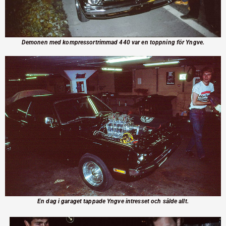
Demonen med kompressortrimmad 440 var en toppning för Yngve.
En dag i garaget tappade Yngve intresset och sålde allt.