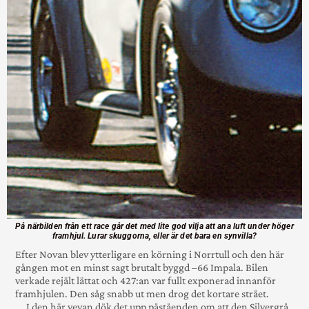
På närbilden från ett race går det med lite god vilja att ana luft under höger
framhjul. Lurar skuggorna, eller är det bara en synvilla?
Efter Novan blev ytterligare en kör­­ning i Norrtull och den här
gången mot en minst sagt brutalt byggd –66 Impala. Bilen
verkade rejält lättat och 427:an var fullt expo­nerad innan­för
fram­hjulen. Den såg snabb ut men drog det kortare strået.
I den här vevan dök det upp påstå­enden om att den Silvergrå