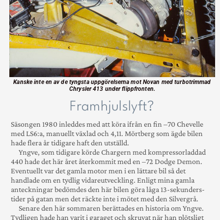
Kanske inte en av de tyngsta uppgörelserna mot Novan med turbotrimmad
Chrysler 413 under flippfronten.
Framhjulslyft?
Säsongen 1980 inleddes med att köra ifrån en fin –70 Chevelle
med LS6:a, manu­ellt växlad och 4,11. Mörtberg som ägde bilen
hade flera år tidigare haft den utställd.
Yngve, som tidigare körde Chargern med kom­pressor­laddad
440 hade det här året återkommit med en –72 Dodge Demon.
Even­tuellt var det gamla motor men i en lättare bil så det
handlade om en tydlig vidare­­utveck­ling. Enligt mina gamla
anteck­ningar bedömdes den här bilen göra låga 13-sekunders­
tider på gatan men det räckte inte i mötet med den Silvergrå.
Senare den här sommaren berättades en historia om Yngve.
Tydligen hade han varit i garaget och skruvat när han plötsligt