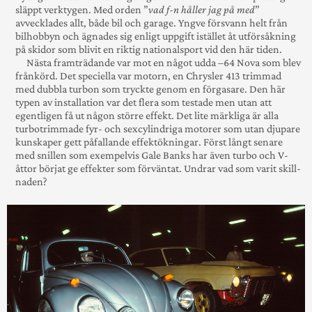
släppt verktygen. Med orden ”
vad f-n håller jag på med
”
avvecklades allt, både bil och garage. Yngve för­svann helt från
bil­hobbyn och ägnades sig enligt uppgift istället åt utförs­åkning
på skidor som blivit en riktig national­sport vid den här tiden.
Nästa framträdande var mot en något udda –64 Nova som blev
från­körd. Det speciella var motorn, en Chrysler 413 trim­mad
med dubbla turbon som tryckte genom en för­gasare. Den här
typen av installa­­tion var det flera som testade men utan att
egent­ligen få ut någon större effekt. Det lite märkliga är alla
turbo­­trimmade fyr- och sex­cylindriga motorer som utan djupare
kun­skaper gett påfallande effekt­­­ökningar. Först långt senare
med snillen som exempel­vis Gale Banks har även turbo och V-
åttor börjat ge effekter som förväntat. Undrar vad som varit skill­
naden?