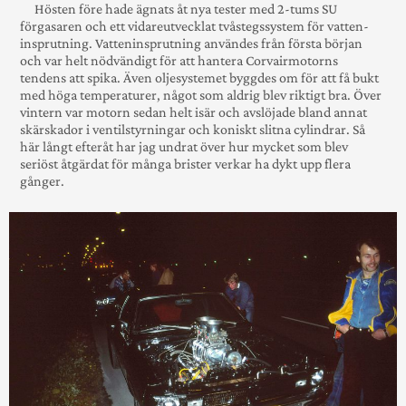
Hösten före hade ägnats åt nya tester med 2-tums SU
förgasaren och ett vidare­utvecklat två­stegs­­system för vatten­
insprut­ning. Vatten­insprut­ning användes från första början
och var helt nödvändigt för att hantera Corvair­motorns
tendens att spika. Även oljesystemet byggdes om för att få bukt
med höga tempera­turer, något som aldrig blev riktigt bra. Över
vintern var motorn sedan helt isär och avslöjade bland annat
skär­skador i ventil­styrningar och koniskt slitna cylindrar. Så
här långt efteråt har jag undrat över hur mycket som blev
seriöst åtgär­dat för många brister verkar ha dykt upp flera
gånger.